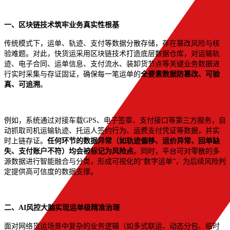
一、区块链技术筑牢业务真实性根基
传统模式下，运单、轨迹、支付等数据分散存储，存在篡改风险与核
验难题。对此，快货运采用区块链技术打造底层数据仓库，对运输轨
迹、电子合同、运单信息、支付流水、装卸货节点等关键业务数据进
行实时采集与存证固证，确保每一笔运单的
全要素数据防篡改、可验
真、可追溯
。
例如，系统通过对接车载GPS、电子签章、支付接口等第三方服务，自
动抓取司机运输轨迹、托运人签约行为、运费支付凭证等数据，并实
时上链存证。
任何环节的数据异常（如轨迹偏移、
运价异常、回单缺
失
、支付账户不符）均会被标记为风险点
。同时，平台可对零散的多
源数据进行智能融合与分类，形成可视化的“数字运单”，为后续风险判
定提供高可信度的数据支撑。
二、AI风控大脑实现运单级精准治理
面对网络货运场景中复杂的业务逻辑（如多式联运、动态分包、临时