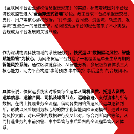
《互联网平台企业涉税信息报送规定》的实施，标志着我国对平台经
济税收监管进入“
全面穿透式管理
”阶段。政策要求平台必须报送交易、
支付、用户等核心涉税数据，“订单流、合同流、资金流、轨迹流、发
票流”五流合一的硬性要求，给网络货运平台的经营带来了不小挑战，
合规成为平台发展的关键命题。
作为深耕物流科技领域的系统服务商，
快货运
以“数据驱动风控、智能
赋能监管”为核心
，为网络货运平台打造了一套覆盖运单全生命周期的
智能风控系统
，通过区块链存证、AI智能分析、多层级监管体系三大
核心能力，助力平台构建“事前预防-事中监控-事后追溯”的合规闭环。
具体来说，快货运系统实时采集每个运单从
司机资质、托运人资质、
运单信息、运输合同、司机装卸货节点、运输轨迹、支付流水
的所有
数据，在线上复现业务全流程。借助各类网络货运风险运单逻辑判
断，形成以风险规则为核心的的数字化智能风险识别模型，通过AI智
能风控大脑，对已采集的数据进行交叉比对，综合判断风险等级，从
而打造业务的事前预警、事中监管与事后监督的全流程监管闭环体
系。