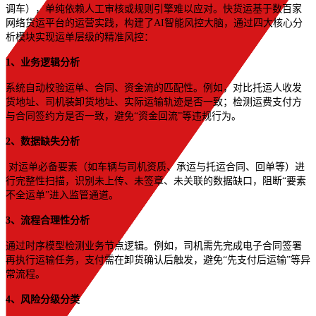
调车），单纯依赖人工审核或规则引擎难以应对。快货运基于数百家
网络货运平台的运营实践，构建了AI智能风控大脑，通过四大核心分
析模块实现运单层级的精准风控：
1、业务逻辑分析
系统自动校验运单、合同、资金流的匹配性。例如，对比托运人收发
货地址、司机装卸货地址、实际运输轨迹是否一致；检测运费支付方
与合同签约方是否一致，避免“资金回流”等违规行为。
2、数据缺失分析
对运单必备要素（如车辆与司机资质、承运与托运合同、回单等）进
行完整性扫描，识别未上传、未签章、未关联的数据缺口，阻断“要素
不全运单”进入监管通道。
3、流程合理性分析
通过时序模型检测业务节点逻辑。例如，司机需先完成电子合同签署
再执行运输任务，支付需在卸货确认后触发，避免“先支付后运输”等异
常流程。
4、风险分级分类