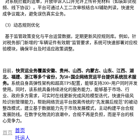
对系统拦截的运单，开放申诉入口并允许上传补充材料（如装卸货视
频、线下协议）。平台可通过人工二次审核结合AI辅助判读，快速完
成争议裁决，避免误伤真实业务。
（3）动态规则优化
基于监管政策变化与平台运营数据，定期更新风控规则库。例如，针
对税务部门新增的“车辆证件有效期”监管要求，系统可快速部署对应校
验模块，确保平台及时适应政策调整。
目前，
快货运业务覆盖安徽、贵州、山西、内蒙古、山东、江西、湖
北、福建、浙江等多个省份，为50+国企网络货运平台提供系统技术服
务。
系统自身高弹性架构和超高TPS配置，能够支持200+用户同时并发
使用。同时，该系统具备持续进化的服务能力，能够基于市场、行
业、政府多方需求，可实时在线更新完成风险模型迭代，快速升级风
险识别管理能力，帮助网络货运平台脱离传统的“先发展后规范”的被动
整改模式，建立基于数据能力先于市场发展模式，主动构建平台合规
发展防线。在数字化物流的浪潮中，合规不再是负担，而是平台的核
心竞争力。
首页
首页
托运人