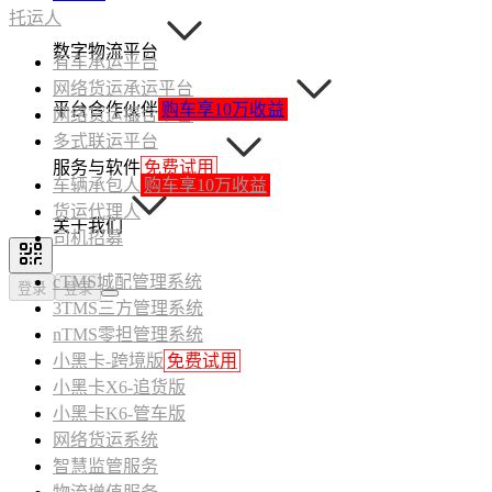
托运人
数字物流平台
有车承运平台
网络货运承运平台
平台合作伙伴
购车享10万收益
网络货运撮合平台
多式联运平台
服务与软件
免费试用
车辆承包人
购车享10万收益
货运代理人
关于我们
司机招募
cTMS城配管理系统
登录
登录
3TMS三方管理系统
nTMS零担管理系统
小黑卡-跨境版
免费试用
小黑卡X6-追货版
小黑卡K6-管车版
网络货运系统
智慧监管服务