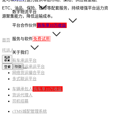
ETC、油品、保险、维修等配套服务，持续增强平台运力资
数字物流平台
源聚集能力，降低运输成本。
平台合作伙伴
购车享10万收益
服务与软件
免费试用
首页
托运人
关于我们
有车承运平台
网络货运承运平台
登录
登录
网络货运撮合平台
多式联运平台
车辆承包人
购车享10万收益
货运代理人
司机招募
cTMS城配管理系统