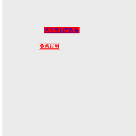
数字物流平台
平台合作伙伴
购车享10万收益
服务与软件
免费试用
关于我们
登录
登录