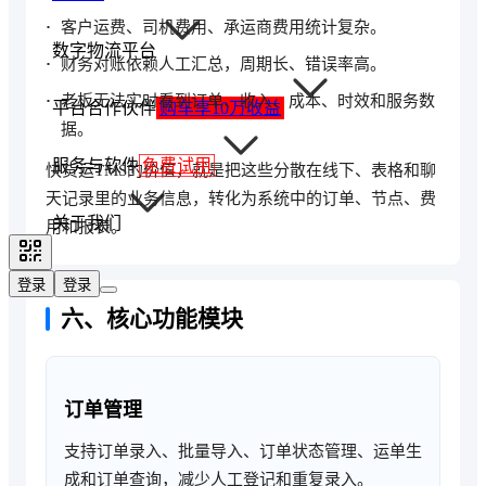
客户运费、司机费用、承运商费用统计复杂。
数字物流平台
财务对账依赖人工汇总，周期长、错误率高。
老板无法实时看到订单、收入、成本、时效和服务数
平台合作伙伴
购车享10万收益
据。
服务与软件
免费试用
快货运TMS的价值，就是把这些分散在线下、表格和聊
天记录里的业务信息，转化为系统中的订单、节点、费
关于我们
用和报表。
登录
登录
六、核心功能模块
订单管理
支持订单录入、批量导入、订单状态管理、运单生
成和订单查询，减少人工登记和重复录入。