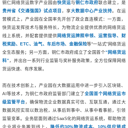
铜仁网络货运数字产业园由
快货运
与
铜仁市政府
联合建立，是
贵州省《交通强国》试点项目
，享
大数据中心产业扶持
。在运
营模式上，产业园在全国率先开创了政企直连模式：一方面，
快货运发挥技术与服务特长，为物流企业提供优质的网络货运
线上系统，并配套提供提供
网络货运牌照申领、运营指导、财
税奖励、ETC、油气、车后市场、金融保险
等“一站式”网络货运
全生态服务；另一方面，铜仁市政府成立了全国首个
“网络货运
科”
，并出台一系列行业监管与奖补服务政策，全方位保障网络
货运快速、有序发展。
而在技术创新上，产业园在大数据运用中进一步引入区块链、
AI等技术，为铜仁市政府监管部门建立了
全国首个网络货运市
级监管平台
，确保物流企业数据真实可信、互联互通，通过大
数据风控实现以数治税，从事后到事中、从事中看事前，引领
监管变革。业务层面则通过SaaS化的网络货运系统，帮助物流
企业将业务搬到线上，
降低约30%物流成本、10%供应链成