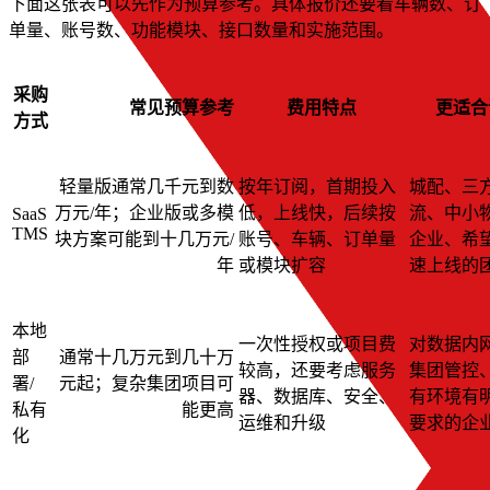
下面这张表可以先作为预算参考。具体报价还要看车辆数、订
单量、账号数、功能模块、接口数量和实施范围。
采购
常见预算参考
费用特点
更适合
方式
轻量版通常几千元到数
按年订阅，首期投入
城配、三
万元/年；企业版或多模
低，上线快，后续按
流、中小
SaaS
TMS
块方案可能到十几万元/
账号、车辆、订单量
企业、希
年
或模块扩容
速上线的
本地
一次性授权或项目费
对数据内
部
通常十几万元到几十万
较高，还要考虑服务
集团管控
署/
元起；复杂集团项目可
器、数据库、安全、
有环境有
私有
能更高
运维和升级
要求的企
化