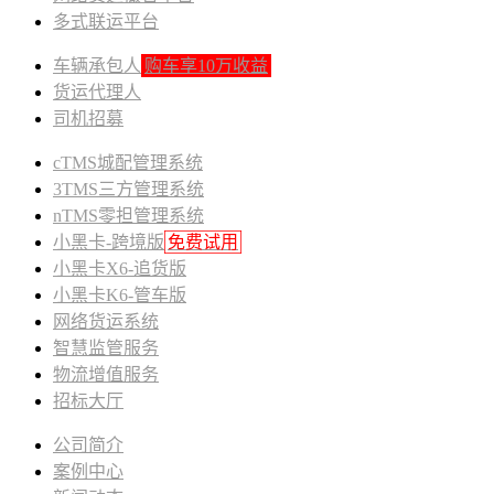
多式联运平台
车辆承包人
购车享10万收益
货运代理人
司机招募
cTMS城配管理系统
3TMS三方管理系统
nTMS零担管理系统
小黑卡-跨境版
免费试用
小黑卡X6-追货版
小黑卡K6-管车版
网络货运系统
智慧监管服务
物流增值服务
招标大厅
公司简介
案例中心