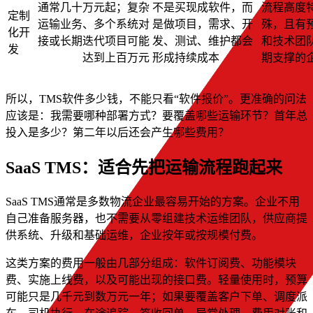
通常几十万元起；复杂
不是买现成软件，而
流程高度
定制
运输业务、多个系统对
是做项目，需求、开
殊，且有
化开
接或长期迭代项目可能
发、测试、维护都会
和技术团
发
达到上百万元
形成持续成本
期支撑的
所以，TMS软件多少钱，不能只看“软件报价”。更准确的问法
应该是：我需要哪种部署方式？要覆盖哪些运输环节？首年总
投入是多少？第二年以后还会产生哪些费用？
SaaS TMS：适合先把运输流程跑起来
SaaS TMS通常是多数物流企业最容易开始的方案。企业不用
自己准备服务器，也不需要从零组建技术运维团队，供应商提
供系统、升级和基础运维，企业按年或按规模付费。
这类方案的费用一般由几部分组成：软件订阅费、功能模块
费、实施上线费，以及可能出现的接口费。轻量使用时，预算
可能只是几千元到数万元一年；如果要覆盖客户下单、调度派