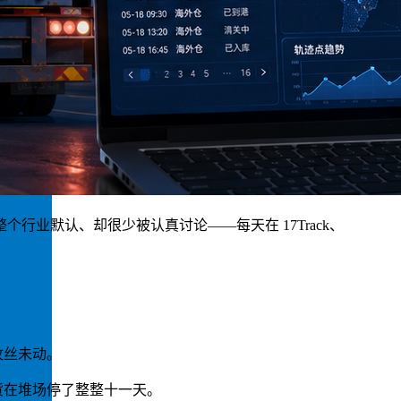
业默认、却很少被认真讨论——每天在 17Track、
纹丝未动。
货在堆场停了整整十一天。