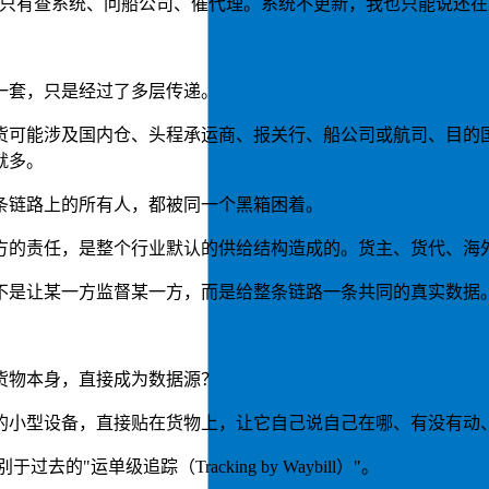
的只有查系统、问船公司、催代理。系统不更新，我也只能说还在
一套，只是经过了多层传递。
货可能涉及国内仓、头程承运商、报关行、船公司或航司、目的
就多。
条链路上的所有人，都被同一个黑箱困着。
方的责任，是整个行业默认的供给结构造成的。货主、货代、海
不是让某一方监督某一方，而是给整条链路一条共同的真实数据
货物本身，直接成为数据源？
的小型设备，直接贴在货物上，让它自己说自己在哪、有没有动
于过去的"运单级追踪（Tracking by Waybill）"。