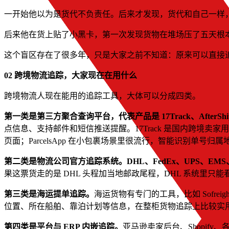
一开始他以为是货代不负责任。后来才发现，货代和自己一样
后来他在货上贴了小黑卡，第一次发现货物在堆场压了五天根
这个盲区存在了很多年，只是大家之前不知道：原来可以直接
02 跨境物流追踪，大家现在在用什么
跨境物流人现在能用的追踪工具，大体可以分成四类。
第一类是第三方聚合查询平台，代表产品是 17Track、AfterShip、
点信息、支持邮件和短信推送提醒。17Track 是国内跨境卖家用
页面；ParcelsApp 在小包裹场景里很流行，智能识别单号归属
第二类是物流公司官方追踪系统。DHL、FedEx、UPS、EMS、顺
果这票货走的是 DHL 头程加当地邮政尾程，DHL 系统里只
第三类是海运提单追踪。
海运货物有专门的工具，比如 Sofr
位置、所在船舶、靠泊计划等信息，在整柜货物追踪上比较实
第四类是平台与 ERP 内嵌追踪。
亚马逊卖家后台、Shopif