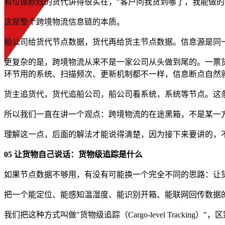
有位做欧线的货代讲得很实在，"客户问我货到哪了，我能做
这是整个跨境物流信息链的本质。
船公司给货代节点数据，货代再给货主节点数据。信息源是同
更复杂的是，跨境物流从来不是一家公司从头做到尾的。一票
环节用的系统、扫描频次、更新机制都不一样，信息断点自然
货主追货代，货代追船公司，船公司看系统，系统等节点。这
所以我们一直在讲一个观点：跨境物流的在途黑箱，不是某一
理解这一点，后面的解法才能说得清楚，因为接下来要讲的，
05 让货物自己说话：货物级追踪是什么
如果节点数据不够用，有没有可能换一个完全不同的思路：让
把一个能定位、能感知温湿度、能识别开箱、能联网回传数据
我们把这种方式叫做"货物级追踪（Cargo-level Tracking）"，区别