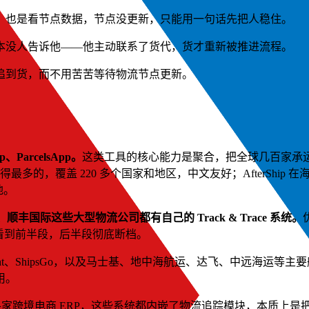
，也是看节点数据，节点没更新，只能用一句话先把人稳住。
本没人告诉他——他主动联系了货代，货才重新被推进流程。
追到货，而不用苦苦等待物流节点更新。
ParcelsApp。
这类工具的核心能力是聚合，把全球几百家承
得最多的，覆盖 220 多个国家和地区，中文友好；AfterShi
地。
丰国际这些大型物流公司都有自己的 Track & Trace 系统。
能看到前半段，后半段彻底断档。
eight、ShipsGo，以及马士基、地中海航运、达飞、中远海
用。
y、各家跨境电商 ERP，这些系统都内嵌了物流追踪模块，本质