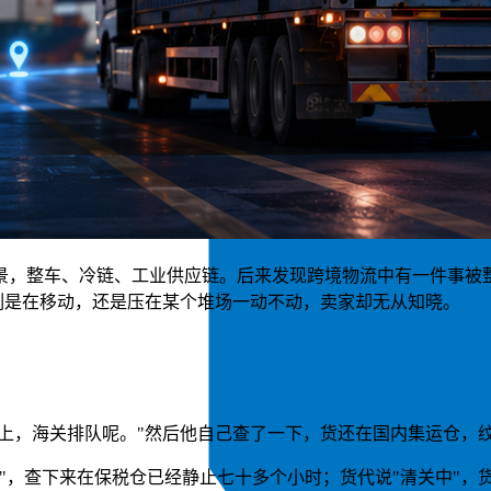
整车、冷链、工业供应链。后来发现跨境物流中有一件事被整个行
票货此刻是在移动，还是压在某个堆场一动不动，卖家却无从知晓。
。
马上，海关排队呢。"然后他自己查了一下，货还在国内集运仓，
"，查下来在保税仓已经静止七十多个小时；货代说"清关中"，