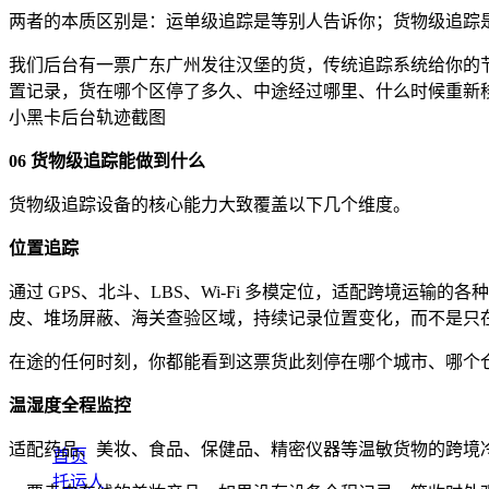
两者的本质区别是：运单级追踪是等别人告诉你；货物级追踪
我们后台有一票广东广州发往汉堡的货，传统追踪系统给你的节点
置记录，货在哪个区停了多久、中途经过哪里、什么时候重新
小黑卡后台轨迹截图
06 货物级追踪能做到什么
货物级追踪设备的核心能力大致覆盖以下几个维度。
位置追踪
通过 GPS、北斗、LBS、Wi-Fi 多模定位，适配跨境运
皮、堆场屏蔽、海关查验区域，持续记录位置变化，而不是只
在途的任何时刻，你都能看到这票货此刻停在哪个城市、哪个
温湿度全程监控
适配药品、美妆、食品、保健品、精密仪器等温敏货物的跨境
首页
托运人