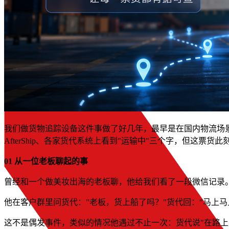
我们做货物追踪设备这件事做了好几年，最早是在国内物流场景，
AfterShip、各家货代系统上看到"运输中"三个字，但这
01 从一位老板聊起的事
曾经和一个做美妆出海的老板聊，他给我们看了一段微信记录
他在客户群里问货代："老板，货上船了吗？"货代回："马上
这不是偶发事件，类似的情况他遇过不止一次：货代说"在路上