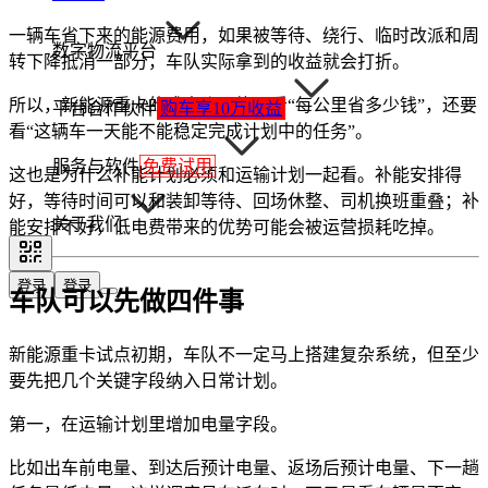
一辆车省下来的能源费用，如果被等待、绕行、临时改派和周
数字物流平台
转下降抵消一部分，车队实际拿到的收益就会打折。
所以，新能源重卡的成本账不能只看“每公里省多少钱”，还要
平台合作伙伴
购车享10万收益
看“这辆车一天能不能稳定完成计划中的任务”。
服务与软件
免费试用
这也是为什么补能计划必须和运输计划一起看。补能安排得
好，等待时间可以和装卸等待、回场休整、司机换班重叠；补
关于我们
能安排不好，低电费带来的优势可能会被运营损耗吃掉。
登录
登录
车队可以先做四件事
新能源重卡试点初期，车队不一定马上搭建复杂系统，但至少
要先把几个关键字段纳入日常计划。
第一，在运输计划里增加电量字段。
比如出车前电量、到达后预计电量、返场后预计电量、下一趟