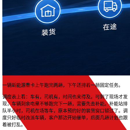
一辆新能源重卡上午跑完两趟，下午还排着一趟固定任务。
调度表上看：车有，司机有，时间也来得及。可到了现场才发
现，车辆剩余电量不够跑完下一趟，需要先去补能。补能站排
队半小时，司机在场等车，原本预约好的装货窗口错过了。调
度只好临时改派车辆，客户那边开始催单，后面几趟计划也跟
着被打乱。