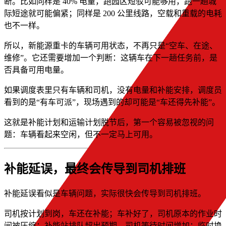
断。比如同样是 40% 电量，跑园区短驳可能够用，跑一趟城
际短途就可能偏紧；同样是 200 公里线路，空载和重载的电耗
也不一样。
所以，新能源重卡的车辆可用状态，不再只是“空车、在途、
维修”。它还需要增加一个判断：这辆车在下一趟任务前，是
否具备可用电量。
如果调度表里只有车辆和司机，没有电量和补能安排，调度员
看到的是“有车可派”，现场遇到的却可能是“车还得先补能”。
这就是补能计划和运输计划脱节后，第一个容易被忽视的问
题：车辆看起来空闲，但不一定马上可用。
补能延误，最终会传导到司机排班
补能延误看似是车辆问题，实际很快会传导到司机排班。
司机按计划到岗，车还在补能；车补好了，司机原本的作业时
间被压缩；补能站排队超出预期，司机等待时间增加；临时换